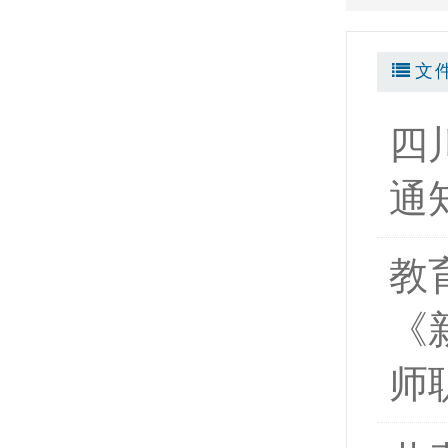
文
四
通
教
《
师