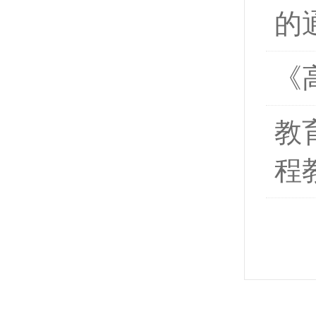
的
《
教
程