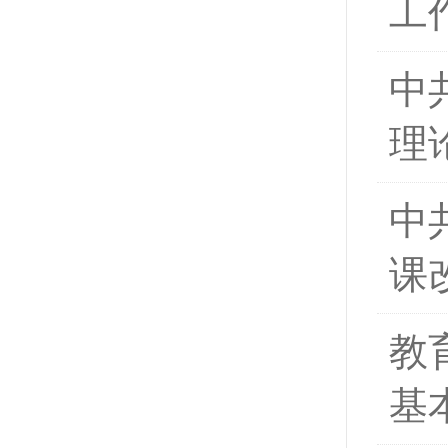
工
中
理
中
课
教
基