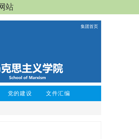
方网站
集团首页
党的建设
文件汇编