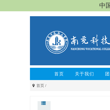
中国
首页
关于我们
团
首页
/