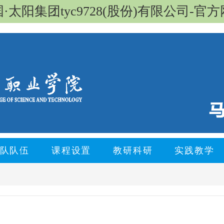
·太阳集团tyc9728(股份)有限公司-官
队队伍
课程设置
教研科研
实践教学