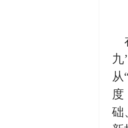
九
从
度
础