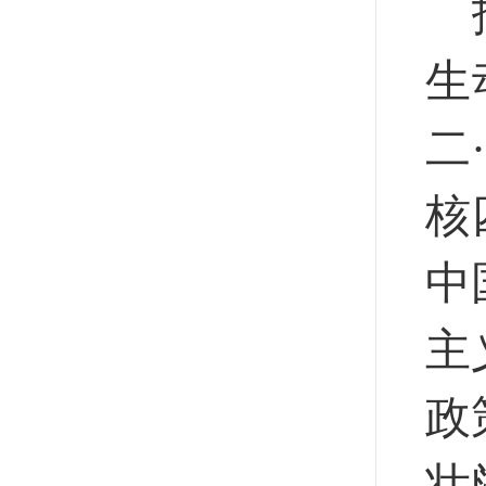
生
二
核
中
主
政
壮