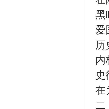
黑
爱
历
内
史
在
二