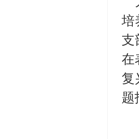
培
支
在
复
题