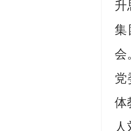
升
集
会
党
体
人