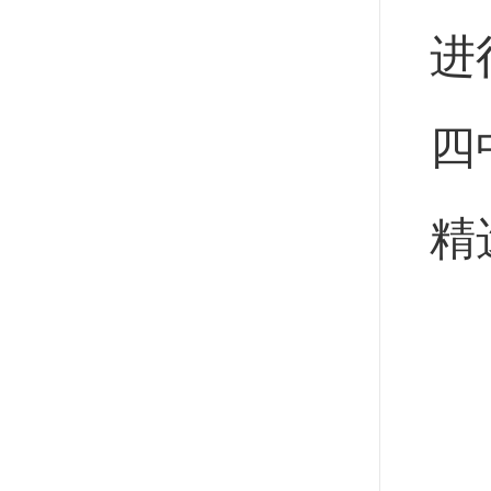
进
四
精