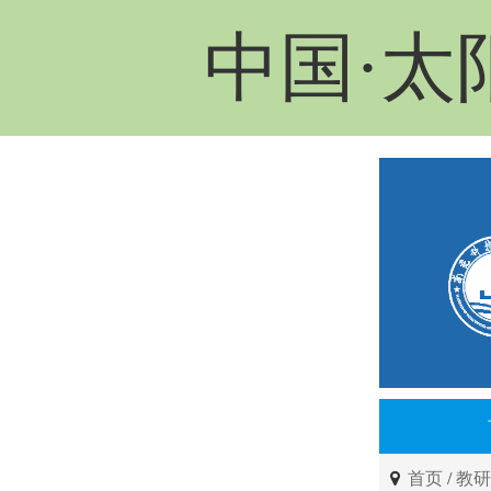
中国·太
首页
/
教