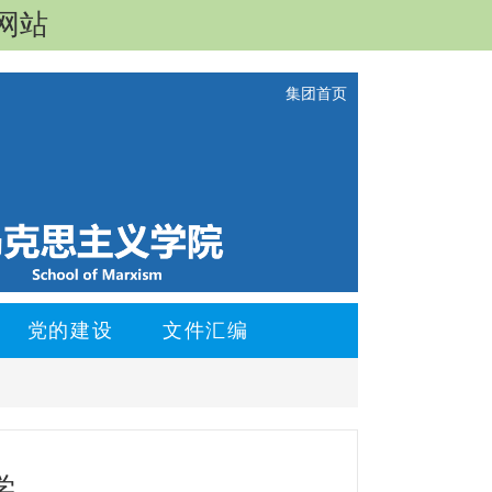
方网站
集团首页
党的建设
文件汇编
学