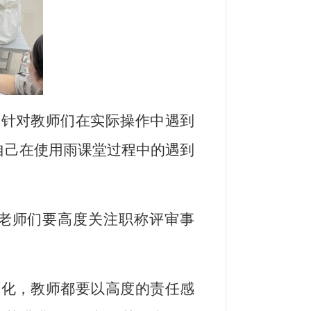
别针对教师们在实际操作中遇到
自己在使用雨课堂过程中的遇到
老师们要高度关注职称评审事
变化，教师都要以高度的责任感