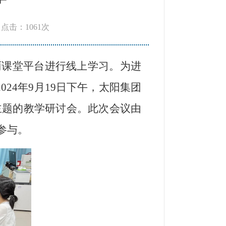
点击：1061次
托雨课堂平台进行线上学习。为进
24年9月19日下午，太阳集团
为主题的教学研讨会。此次会议由
参与。