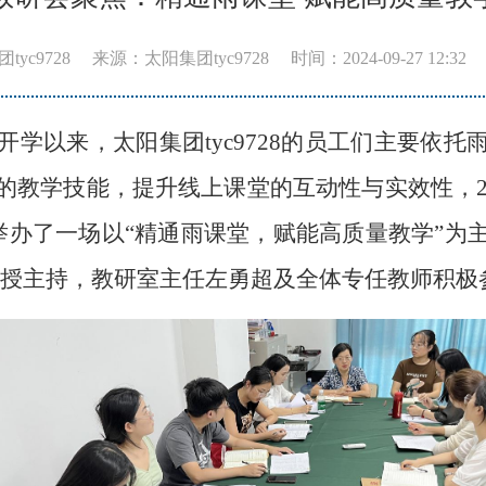
yc9728
来源：太阳集团tyc9728
时间：2024-09-27 12:32
学以来，太阳集团tyc9728的员工们主要依
教学技能，提升线上课堂的互动性与实效性，20
会议室举办了一场以“精通雨课堂，赋能高质量教学”
青兰教授主持，教研室主任左勇超及全体专任教师积极