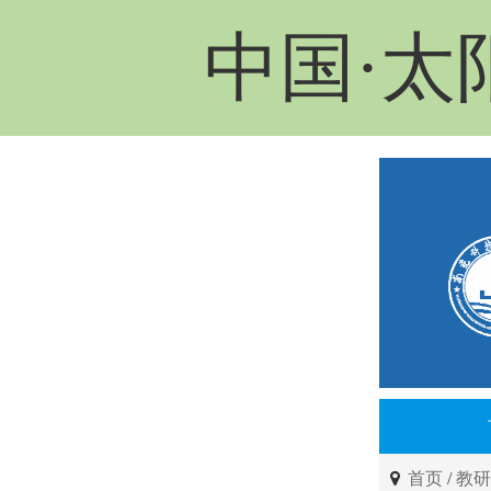
中国·太
首页
/
教