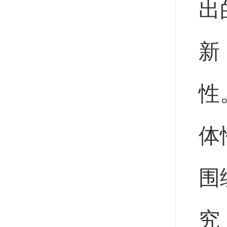
出
新
性
体
围
究