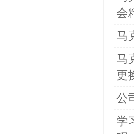
会
马
马
更
公
学