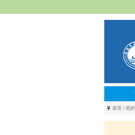
首页
/
党