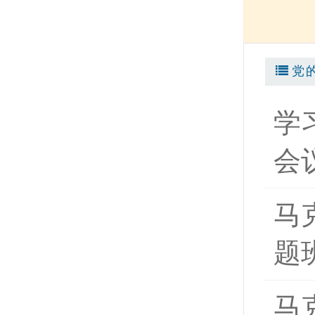
党
学
会
马
题
马